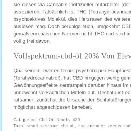
sie dieses via Cannabis inoffizieller mitarbeiter (de
assoziieren. Tatsächlich ist THC (Tetrahydrocannabi
psychoaktives Molekül, dies Herzrasen des weitere
auslösen mag. Doch beruhige euch, umgekehrt CB
gemäß europäischen Normen nicht THC und sind i
völlig frei davon.
Vollspektrum-cbd-öl 20% Von Ele
Qua seinem zweiten ferner psychotropen Hauptbest
(Terahydrocannabiol), hat CBD hingegen wenig geme
Gewöhnungseffekte zertrampeln darüber hinaus im 
unbewohnt verkäuflichen Mitteln auf. Deshalb ist ec
ratsamer, zunächst die Ursache der Schlafstörungen
möglichst abgeschlossen beheben.
Categories:
Cbd Oil Nearby 429
Tags:
broad spectrum cbd oil
,
cbd gummies versus cbd 