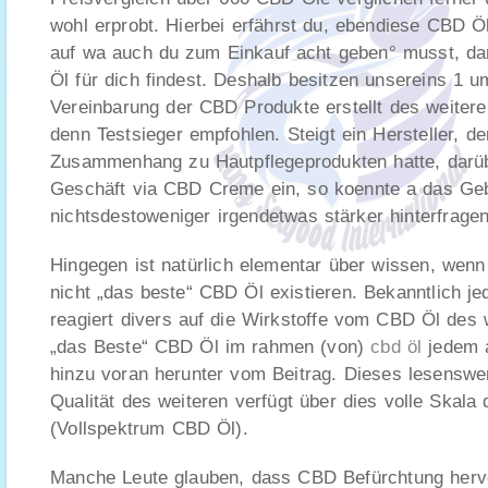
wohl erprobt. Hierbei erfährst du, ebendiese CBD 
auf wa auch du zum Einkauf acht geben° musst, dam
Öl für dich findest. Deshalb besitzen unsereins 1 
Vereinbarung der CBD Produkte erstellt des weiter
denn Testsieger empfohlen. Steigt ein Hersteller, de
Zusammenhang zu Hautpflegeprodukten hatte, darüb
Geschäft via CBD Creme ein, so koennte a das Geb
nichtsdestoweniger irgendetwas stärker hinterfragen
Hingegen ist natürlich elementar über wissen, wenn
nicht „das beste“ CBD Öl existieren. Bekanntlich 
reagiert divers auf die Wirkstoffe vom CBD Öl des 
„das Beste“ CBD Öl im rahmen (von)
cbd öl
jedem a
hinzu voran herunter vom Beitrag. Dieses lesensw
Qualität des weiteren verfügt über dies volle Skala
(Vollspektrum CBD Öl).
Manche Leute glauben, dass CBD Befürchtung hervo