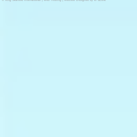
©
King Seafood International
|
Web Hosting
|
Website Designed by eFuZone